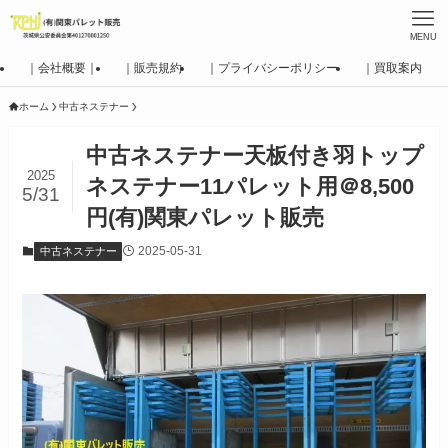
MENU
｜会社概要｜
｜販売規約
｜プライバシーポリシー
｜買取案内
ホーム
中古ネステナー
中古ネステナー天板付き羽トップ
2025
ネステナー11パレット用＠8,500
5/31
円(有)関東パレット販売
2025-05-31
中古ネステナー