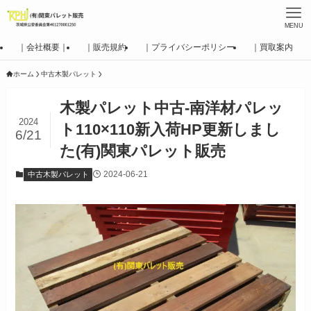
MENU
｜会社概要｜
｜販売規約
｜プライバシーポリシー
｜買取案内
ホーム
中古木製パレット
木製パレット中古-南洋材パレッ
2024
ト110×110新入荷HP更新しまし
6/21
た(有)関東パレット販売
2024-06-21
中古木製パレット