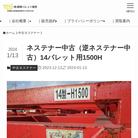
MENU
｜会社概要｜
｜販売規約
｜プライバシーポリシー
｜買取案内
ホーム
中古ネステナー
ネステナー中古（逆ネステナー中
2024
1/13
古）14パレット用1500H
2023-12-12
2024-01-13
中古ネステナー