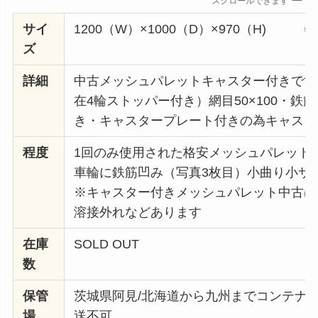
スクロールできます
サイ
1200（W）×1000（D）×970（H)
ズ
詳細
中古メッシュパレットキャスター付きです。S
在4輪ストッパー付き）網目50×100・鉄
き・キャスタープレート付きの為キャスタ
程度
1回のみ使用された格安メッシュパレット
車輪に鉄筋凹み（写真3枚目）小曲り小サ
※キャスター付きメッシュパレット中古は
溶接外れなどあります
在庫
SOLD OUT
数
保管
茨城県阿見/北海道から九州までコンテナ
場
送不可