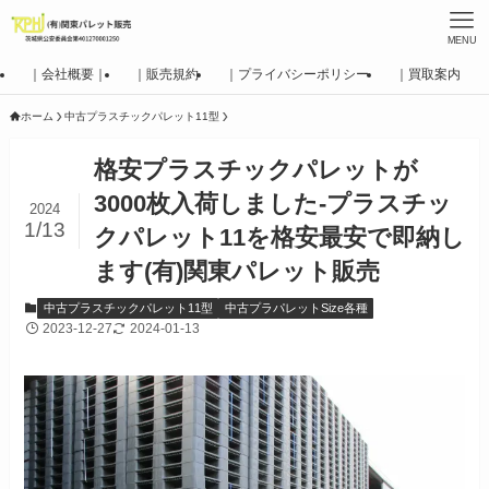
MENU
｜会社概要｜
｜販売規約
｜プライバシーポリシー
｜買取案内
ホーム
中古プラスチックパレット11型
格安プラスチックパレットが
3000枚入荷しました-プラスチッ
2024
1/13
クパレット11を格安最安で即納し
ます(有)関東パレット販売
中古プラスチックパレット11型
中古プラパレットSize各種
2023-12-27
2024-01-13